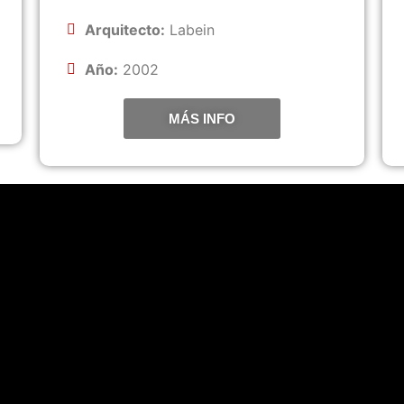
Arquitecto:
Labein
Año:
2002
MÁS INFO