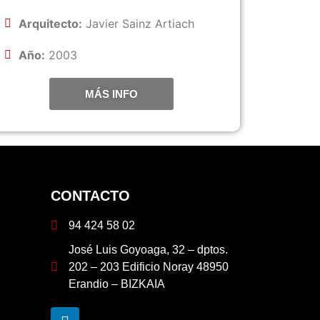
Arquitecto:
Javier Sainz Artiach
Año:
2003
MÁS INFO
CONTACTO
94 424 58 02
José Luis Goyoaga, 32 – dptos.
202 – 203 Edificio Noray 48950
Erandio – BIZKAIA